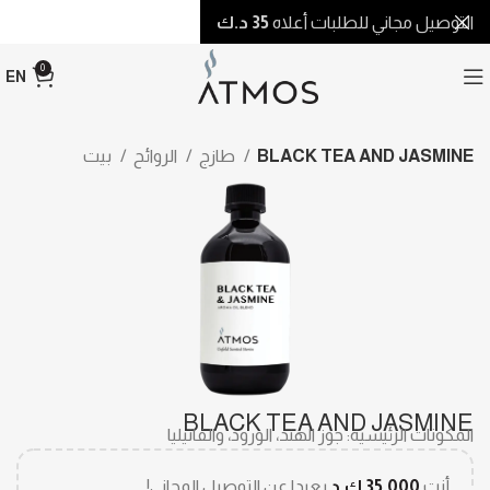
التوصيل مجاني للطلبات أعلاه
35 د.ك
0
EN
BLACK TEA AND JASMINE
طازج
الروائح
بيت
BLACK TEA AND JASMINE
المكونات الرئيسية: جوز الهند، الورود، والفانيليا
أنت
35.000
ك.د
بعيدا عن التوصيل المجاني!