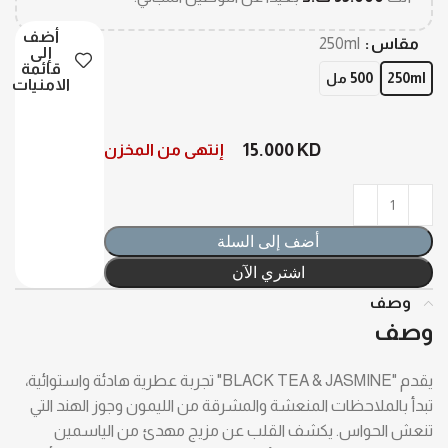
أضف
مقاس
250ml
إلى
قائمة
250ml
500 مل
الامنيات
15.000
KD
إنتهى من المخزن
أضف إلى السلة
اشتري الآن
وصف
وصف
يقدم "BLACK TEA & JASMINE" تجربة عطرية هادئة واستوائية،
تبدأ بالملاحظات المنعشة والمشرقة من الليمون وجوز الهند التي
تنعش الحواس. يكشف القلب عن مزيج مهدئ من الياسمين